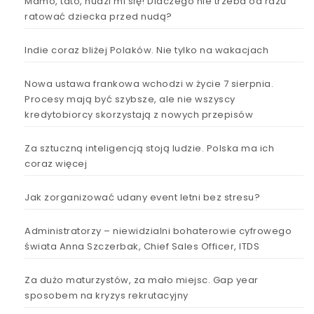
Mamo, tato, nudzi mi się! Dlaczego nie trzeba od razu
ratować dziecka przed nudą?
Indie coraz bliżej Polaków. Nie tylko na wakacjach
Nowa ustawa frankowa wchodzi w życie 7 sierpnia.
Procesy mają być szybsze, ale nie wszyscy
kredytobiorcy skorzystają z nowych przepisów
Za sztuczną inteligencją stoją ludzie. Polska ma ich
coraz więcej
Jak zorganizować udany event letni bez stresu?
Administratorzy – niewidzialni bohaterowie cyfrowego
świata Anna Szczerbak, Chief Sales Officer, ITDS
Za dużo maturzystów, za mało miejsc. Gap year
sposobem na kryzys rekrutacyjny