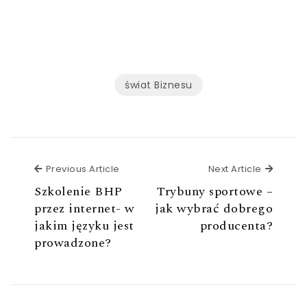
świat Biznesu
Previous Article
Next Ar
Previous Article
Next Article
Szkolenie BHP
Trybuny sportowe –
przez internet- w
jak wybrać dobrego
jakim języku jest
producenta?
prowadzone?