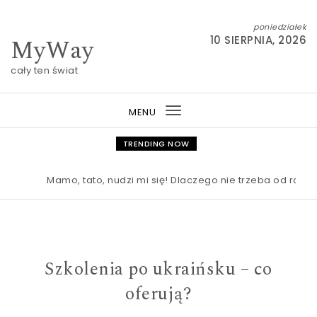
Skip to content
poniedziałek
MyWay
10 SIERPNIA, 2026
cały ten świat
MENU
Toggle
navigation
TRENDING NOW
Mamo, tato, nudzi mi się! Dlaczego nie trzeba od razu r
Szkolenia po ukraińsku – co
oferują?