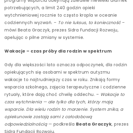
programy wsparcia obejmują zaledwie niewielki ułamek
potrzebujących, a limit 240 godzin opieki
wytchnieniowej rocznie to często kropla w oceanie
codziennych wyzwań. –
To nie luksus, to konieczność
–
mówi Beata Graczyk, prezes Sidra Fundacji Rozwoju,
apelując o pilne zmiany w systemie.
Wakacje – czas próby dla rodzin w spektrum
Gdy dla większości lato oznacza odpoczynek, dla rodzin
opiekujących się osobami w spektrum autyzmu
wakacje to najtrudniejszy czas w roku. Znikają formy
wsparcia szkolnego, zajęcia terapeutyczne i codzienne
rytuały, które dają choć chwilę oddechu. –
Wakacje to
czas wytchnienia — ale tylko dla tych, którzy mają
wsparcie. Dla wielu rodzin to marzenie. System znika, a
opiekunowie zostają sami z całodobową
odpowiedzialnością
— podkreśla
Beata Graczyk
, prezes
Sidra Fundacji Rozwoju.