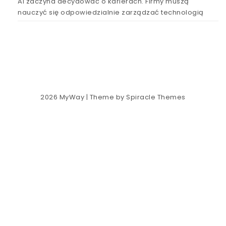
AI zaczyna decydować o karierach. Firmy muszą
nauczyć się odpowiedzialnie zarządzać technologią
2026
MyWay
| Theme by
Spiracle Themes