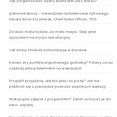
Jak zorganizować udany event letni bez stresu?
Administratorzy – niewidzialni bohaterowie cyfrowego
świata Anna Szczerbak, Chief Sales Officer, ITDS
Za dużo maturzystów, za mało miejsc. Gap year
sposobem na kryzys rekrutacyjny
Jak emoji zmieniły komunikację w biznesie
Koniec ery portfela wypchanego gotówką? Polacy coraz
częściej płacą telefonem na wakacjach
Przyjaźń przyjaźnią, ale kto płaci za pizzę? Jak nie
pokłócić się o pieniądze podczas wspólnych wakacji
Wakacyjne zdjęcie z przyjaciółmi? Zanim wrzucisz je do
sieci, zapytaj.