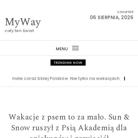
Skip to content
czwartek
MyWay
06 SIERPNIA, 2026
cały ten świat
MENU
Toggle
navigation
TRENDING NOW
Indie coraz bliżej Polaków. Nie tylko na wakacjach
|
Nowa ust
Wakacje z psem to za mało. Sun &
Snow ruszył z Psią Akademią dla