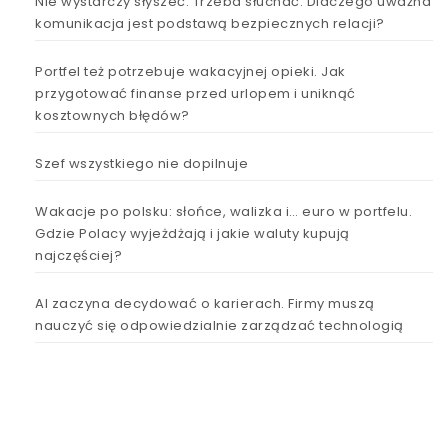
Nie wystarczy słyszeć. Trzeba słuchać. Dlaczego uważna
komunikacja jest podstawą bezpiecznych relacji?
Portfel też potrzebuje wakacyjnej opieki. Jak
przygotować finanse przed urlopem i uniknąć
kosztownych błędów?
Szef wszystkiego nie dopilnuje
Wakacje po polsku: słońce, walizka i… euro w portfelu.
Gdzie Polacy wyjeżdżają i jakie waluty kupują
najczęściej?
AI zaczyna decydować o karierach. Firmy muszą
nauczyć się odpowiedzialnie zarządzać technologią