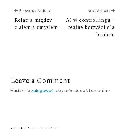
Previous Article
Next Ar
Previous Article
Next Article
Relacja między
AI w controllingu –
ciałem a umysłem
realne korzyści dla
biznesu
Leave a Comment
Musisz się
zalogować
, aby móc dodać komentarz.