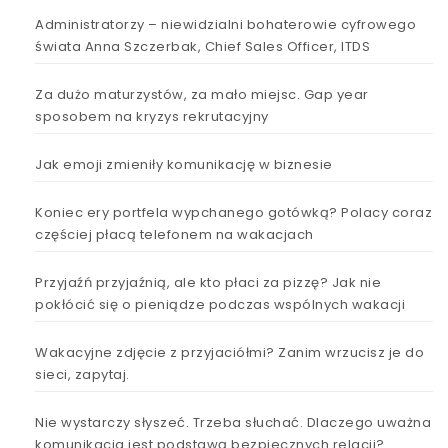
Administratorzy – niewidzialni bohaterowie cyfrowego
świata Anna Szczerbak, Chief Sales Officer, ITDS
Za dużo maturzystów, za mało miejsc. Gap year
sposobem na kryzys rekrutacyjny
Jak emoji zmieniły komunikację w biznesie
Koniec ery portfela wypchanego gotówką? Polacy coraz
częściej płacą telefonem na wakacjach
Przyjaźń przyjaźnią, ale kto płaci za pizzę? Jak nie
pokłócić się o pieniądze podczas wspólnych wakacji
Wakacyjne zdjęcie z przyjaciółmi? Zanim wrzucisz je do
sieci, zapytaj.
Nie wystarczy słyszeć. Trzeba słuchać. Dlaczego uważna
komunikacja jest podstawą bezpiecznych relacji?