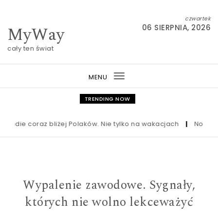
Skip to content
czwartek
MyWay
06 SIERPNIA, 2026
cały ten świat
MENU
Toggle
navigation
TRENDING NOW
die coraz bliżej Polaków. Nie tylko na wakacjach
|
Nowa ustawa
Wypalenie zawodowe. Sygnały,
których nie wolno lekceważyć