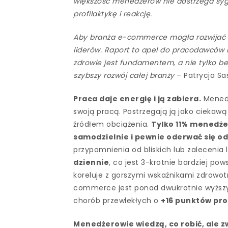
większość menedżerów nie dostrzega sygn
profilaktykę i reakcję.
Aby branża e-commerce mogła rozwijać 
liderów. Raport to apel do pracodawców 
zdrowie jest fundamentem, a nie tylko be
szybszy rozwój całej branży
– Patrycja Sa
Praca daje energię i ją zabiera.
Menedż
swoją pracą. Postrzegają ją jako ciekaw
źródłem obciążenia.
Tylko 11% menedże
samodzielnie i pewnie oderwać się o
przypomnienia od bliskich lub zalecenia 
dziennie
, co jest 3-krotnie bardziej po
koreluje z gorszymi wskaźnikami zdrow
commerce jest ponad dwukrotnie wyższy 
chorób przewlekłych o
+16 punktów pr
Menedżerowie wiedzą, co robić, ale z