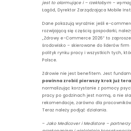
jest to alarmujące i – rzekłabym – wymaga
Łagód, Dyrektor Zarządzająca Mobile Insti
Dane pokazują wyraźnie: jeśli e-commer
rozwijającą się częścią gospodarki, nale
„Zdrowy e-Commerce 2026” to zaproszeni
środowisko – skierowane do liderów f
polityk rynku pracy i wszystkich tych, kt
Polsce.
Zdrowie nie jest benefitem. Jest fund
powinna zrobić pierwszy krok już ter
normalizując korzystanie z pomocy psyc
pracy po godzinach jest normą, a nie 
rekomendacje, zarówno dla pracowników, 
Teraz należy podjąć działania.
–
Jako Medicover i Medistore – partnerz
przekonaniem i wieloletnią konsekwencją 