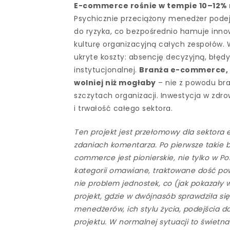
E-commerce rośnie w tempie 10–12% 
Psychicznie przeciążony menedżer podejm
do ryzyka, co bezpośrednio hamuje inno
kulturę organizacyjną całych zespołów
ukryte koszty: absencję decyzyjną, błęd
instytucjonalnej.
Branża e-commerce, k
wolniej niż mogłaby
– nie z powodu bra
szczytach organizacji. Inwestycja w zd
i trwałość całego sektora.
Ten projekt jest przełomowy dla sektora 
zdaniach komentarza. Po pierwsze takie
commerce jest pionierskie, nie tylko w P
kategorii omawiane, traktowane dość po
nie problem jednostek, co (jak pokazały 
projekt, gdzie w dwójnasób sprawdziła się
menedżerów, ich stylu życia, podejścia d
projektu. W normalnej sytuacji to świetn