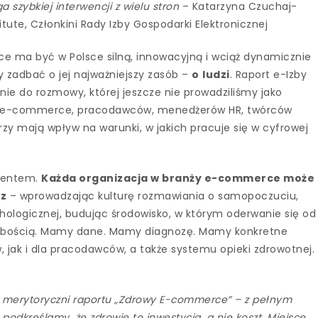
 szybkiej interwencji z wielu stron
– Katarzyna Czuchaj-
tute, Członkini Rady Izby Gospodarki Elektronicznej
ce ma być w Polsce silną, innowacyjną i wciąż dynamicznie
ży zadbać o jej najważniejszy zasób –
o
ludzi
. Raport e-Izby
e do rozmowy, której jeszcze nie prowadziliśmy jako
irm e-commerce, pracodawców, menedżerów HR, twórców
órzy mają wpływ na warunki, w jakich pracuje się w cyfrowej
amentem.
Każda organizacja w branży e-commerce może 
az
– wprowadzając kulturę rozmawiania o samopoczuciu,
hologicznej, budując środowisko, w którym oderwanie się od
słabością. Mamy dane. Mamy diagnozę. Mamy konkretne
jak i dla pracodawców, a także systemu opieki zdrowotnej.
y merytoryczni raportu „Zdrowy E-commerce” – z pełnym
podkreślamy, że zdrowie to inwestycja, a nie koszt. Miejsce