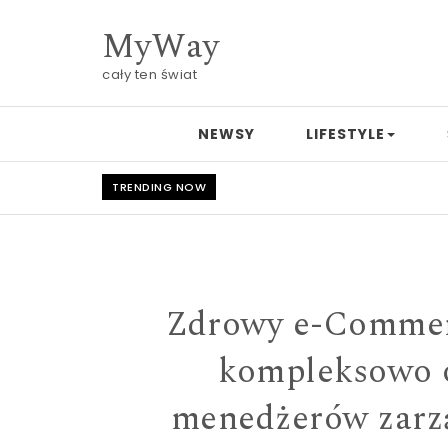
Skip to content
MyWay
cały ten świat
NEWSY
LIFESTYLE
TRENDING NOW
Zdrowy e-Commerc
kompleksowo o
menedżerów zarzą