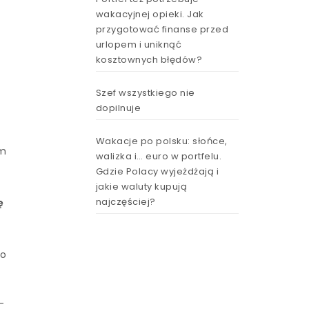
wakacyjnej opieki. Jak
przygotować finanse przed
urlopem i uniknąć
kosztownych błędów?
Szef wszystkiego nie
dopilnuje
Wakacje po polsku: słońce,
ym
walizka i… euro w portfelu.
Gdzie Polacy wyjeżdżają i
jakie waluty kupują
najczęściej?
ę
ko
-