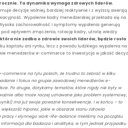
rocznie. Ta dynamika wymaga zdrowych liderów.
uje decyzje wolniej, bardziej reaktywnie i z wyższą awersją
wacyjność. Wypalenie kadry menedżerskiej przekłada się na
. Wysoka zachorowalność i symptomy wypalenia generują
y pod wpływem zmęczenia, rotację kadry, utratę wiedzy
tóra nie zadba o zdrowie swoich liderów, będzie rosła
ku kapitału ani rynku, lecz z powodu ludzkiego wypalenia na
rowie menedżerów e-commerce to inwestycja w jakość decyzj
e-commerce na tylu polach, że trudno to zebrać w kilku
 badanie i fokus na grupie zawodowej menedżerów e-
olsce. Po drugie, dotykamy tematów, które nigdy nie były w
ważnie albo może raczej uznawane jako problem systemowy,
wyniki) ma już swoje poważne konsekwencje. I w końcu – to
 większość hipotez, jakie w obszarze stanu zdrowia
o pracy i słynnego work-life-balance mieliśmy na początku
a informacja dla badacza i analityka, w tym jednak przypadku