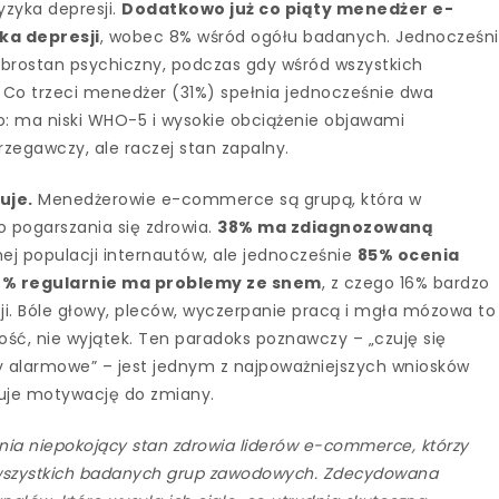
yzyka depresji.
Dodatkowo już co piąty menedżer e-
ka depresji
, wobec 8% wśród ogółu badanych. Jednocześn
obrostan psychiczny, podczas gdy wśród wszystkich
. Co trzeci menedżer (31%) spełnia jednocześnie dwa
: ma niski WHO-5 i wysokie obciążenie objawami
rzegawczy, ale raczej stan zapalny.
uje.
Menedżerowie e-commerce są grupą, która w
 pogarszania się zdrowia.
38% ma zdiagnozowaną
j populacji internautów, ale jednocześnie
85% ocenia
2% regularnie ma problemy ze snem
, z czego 16% bardzo
ji. Bóle głowy, pleców, wyczerpanie pracą i mgła mózowa to
, nie wyjątek. Ten paradoks poznawczy – „czuję się
ły alarmowe” – jest jednym z najpoważniejszych wniosków
kuje motywację do zmiany.
a niepokojący stan zdrowia liderów e-commerce, którzy
 wszystkich badanych grup zawodowych. Zdecydowana