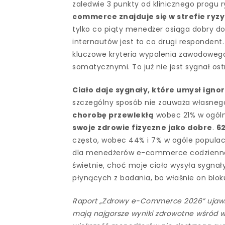
zaledwie 3 punkty od klinicznego progu r
commerce znajduje się w strefie ryzy
tylko co piąty menedżer osiąga dobry d
internautów jest to co drugi respondent
kluczowe kryteria wypalenia zawodowego
somatycznymi. To już nie jest sygnał ost
Ciało daje sygnały, które umysł ignor
szczególny sposób nie zauważa własnego
chorobę przewlekłą
wobec 21% w ogólne
swoje zdrowie fizyczne jako dobre
.
6
często, wobec 44% i 7% w ogóle populac
dla menedżerów e-commerce codzienność
świetnie, choć moje ciało wysyła sygna
płynących z badania, bo właśnie on blo
Raport „Zdrowy e-Commerce 2026” ujawni
mają najgorsze wyniki zdrowotne wśród