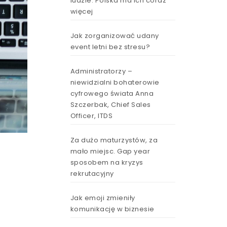
ludzie. Polska ma ich coraz
więcej
Jak zorganizować udany
event letni bez stresu?
Administratorzy –
niewidzialni bohaterowie
cyfrowego świata Anna
Szczerbak, Chief Sales
Officer, ITDS
Za dużo maturzystów, za
mało miejsc. Gap year
sposobem na kryzys
rekrutacyjny
Jak emoji zmieniły
komunikację w biznesie