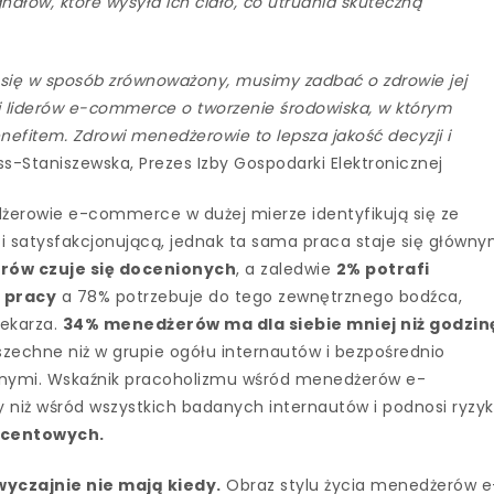
ałów, które wysyła ich ciało, co utrudnia skuteczną
się w sposób zrównoważony, musimy zadbać o zdrowie jej
i liderów e-commerce o tworzenie środowiska, w którym
nefitem. Zdrowi menedżerowie to lepsza jakość decyzji i
ss-Staniszewska, Prezes Izby Gospodarki Elektronicznej
erowie e-commerce w dużej mierze identyfikują się ze
ą i satysfakcjonującą, jednak ta sama praca staje się główn
rów czuje się docenionych
, a zaledwie
2% potrafi
d pracy
a 78% potrzebuje do tego zewnętrznego bodźca,
lekarza.
34% menedżerów ma dla siebie mniej niż godzin
wszechne niż w grupie ogółu internautów i bezpośrednio
otnymi. Wskaźnik pracoholizmu wśród menedżerów e-
niż wśród wszystkich badanych internautów i podnosi ryzy
ocentowych.
wyczajnie nie mają kiedy.
Obraz stylu życia menedżerów e