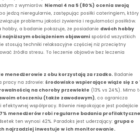
każdym z wymiarów.
Niemal 4 na 5 (80%) ocenia swoją
bo jedzą nieregularnie, zastępując posiłki cateringiem, który
związuje problemu jakości żywienia i regularności posiłków.
 hobby, a badanie pokazuje, że posiadanie
dwóch hobby
 i najniższym obciążeniem objawami
spośród wszystkich
 stosują techniki relaksacyjne częściej niż przeciętny
nować źródła stresu. To leczenie objawów bez leczenia
 ale menedżerowie z obu korzystają za rzadko.
Badanie
ka pracy na zdrowie:
środowisko wspierające wiąże się z o 
rowalnością na choroby przewlekłe
(13% vs 24%). Mimo t
 swoim otoczeniu (także zawodowym)
, co ogranicza
i efektywnej współpracy. Równie niepokojące jest podejście
27% menedżerów robi regularne badania profilaktyczn
setek ten wynosi 42%. Paradoks jest uderzający:
grupa o
 najrzadziej inwestuje w ich monitorowanie.