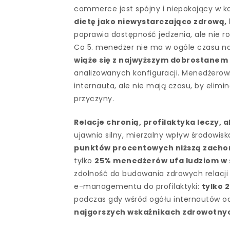
commerce jest spójny i niepokojący w 
dietę jako niewystarczająco zdrową,
poprawia dostępność jedzenia, ale nie ro
Co 5. menedżer nie ma w ogóle czasu na
wiąże się z najwyższym dobrostanem
analizowanych konfiguracji. Menedżerowie
internauta, ale nie mają czasu, by elimi
przyczyny.
Relacje chronią, profilaktyka leczy,
ujawnia silny, mierzalny wpływ środowis
punktów procentowych niższą zacho
tylko
25% menedżerów ufa ludziom w
zdolność do budowania zdrowych relacji 
e-managementu do profilaktyki:
tylko 
podczas gdy wśród ogółu internautów od
najgorszych wskaźnikach zdrowotnych