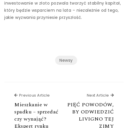
inwestowanie w złoto pozwala tworzyć stabilny kapitał,
który będzie wsparciem na lata – niezależnie od tego,
jakie wyzwania przyniesie przyszłość.
Newsy
Previous Article
Next Ar
Previous Article
Next Article
Mieszkanie w
PIĘĆ POWODÓW,
spadku – sprzedać
BY ODWIEDZIĆ
czy wynająć?
LIVIGNO TEJ
Ekspert rynku
ZIMY