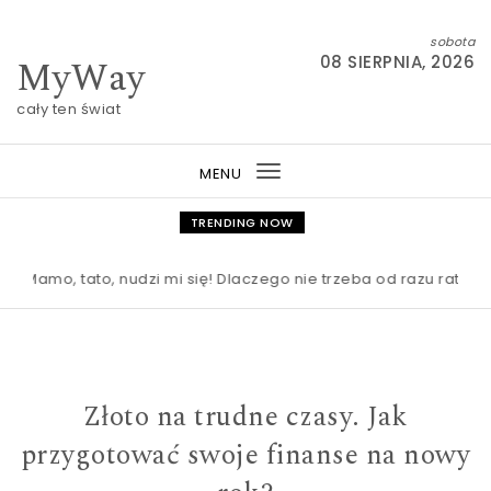
Skip to content
sobota
MyWay
08 SIERPNIA, 2026
cały ten świat
MENU
Toggle
navigation
TRENDING NOW
o, tato, nudzi mi się! Dlaczego nie trzeba od razu ratować dz
Złoto na trudne czasy. Jak
przygotować swoje finanse na nowy