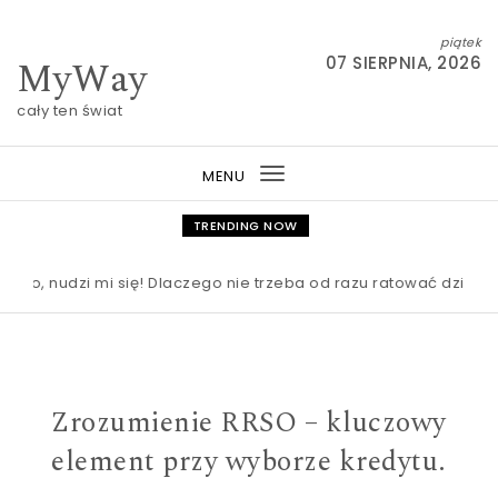
Skip to content
piątek
MyWay
07 SIERPNIA, 2026
cały ten świat
MENU
Toggle
navigation
TRENDING NOW
udzi mi się! Dlaczego nie trzeba od razu ratować dziecka prze
Zrozumienie RRSO – kluczowy
element przy wyborze kredytu.