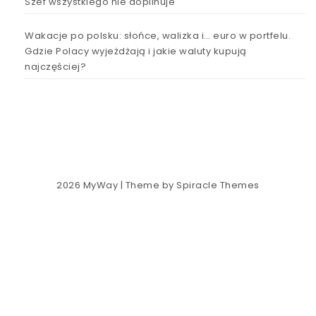
Szef wszystkiego nie dopilnuje
Wakacje po polsku: słońce, walizka i… euro w portfelu.
Gdzie Polacy wyjeżdżają i jakie waluty kupują
najczęściej?
2026
MyWay
| Theme by
Spiracle Themes