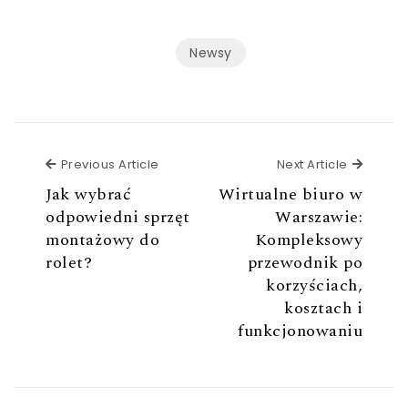
Newsy
Previous Article
Next Ar
Previous Article
Next Article
Jak wybrać
Wirtualne biuro w
odpowiedni sprzęt
Warszawie:
montażowy do
Kompleksowy
rolet?
przewodnik po
korzyściach,
kosztach i
funkcjonowaniu