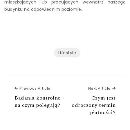
mieszkających lub pracujących wewnątrz naszego
budynku na odpowiednim poziomie.
Lifestyle
Previous Article
Next Ar
Previous Article
Next Article
Badania kontrolne –
Czym jest
na czym polegają?
odroczony termin
płatności?