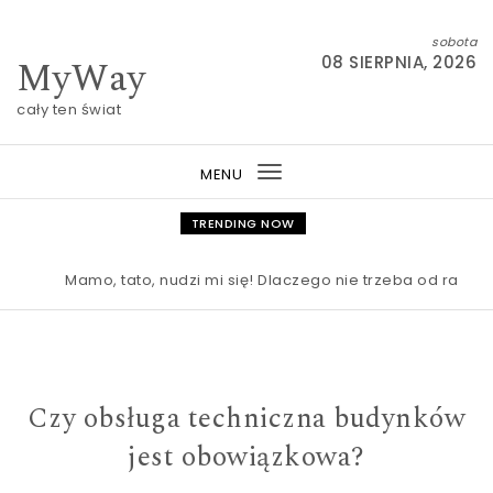
Skip to content
sobota
MyWay
08 SIERPNIA, 2026
cały ten świat
MENU
Toggle
navigation
TRENDING NOW
Mamo, tato, nudzi mi się! Dlaczego nie trzeba od razu ra
Czy obsługa techniczna budynków
jest obowiązkowa?