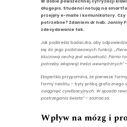
W dobie powszechnej cyfryzacji klawi
długopis. Studenci notują na smartfo
przejęły e-maile i komunikatory. Czy 
potrzebne? Zdaniem dr hab. Janiny F
zdecydowanie tak.
Jak podkreśla badaczka, aby odpowiedzi
się do jego podstawowych funkcji.
„Pier
kluczową cechą jest wizualność. Pismo tow
potrzeby ekspresji treści wewnętrznych”
–
Ekspertka przypomina, że pierwsze form
formy neolitu – były próbą graficznego 
osiągnięć cywilizacyjnych. W sposób rew
postrzegania świata”
– zaznacza.
Wpływ na mózg i pro