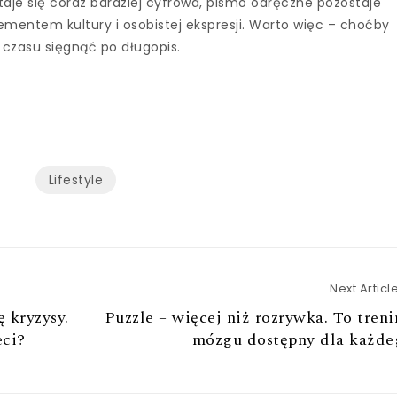
taje się coraz bardziej cyfrowa, pismo odręczne pozostaje
entem kultury i osobistej ekspresji. Warto więc – choćby
 czasu sięgnąć po długopis.
Lifestyle
Next Articl
 kryzysy.
Puzzle – więcej niż rozrywka. To tren
eci?
mózgu dostępny dla każde