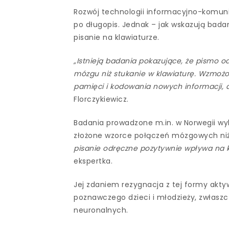
Rozwój technologii informacyjno-komunik
po długopis. Jednak – jak wskazują bada
pisanie na klawiaturze.
„Istnieją badania pokazujące, że pismo 
mózgu niż stukanie w klawiaturę. Wzmoż
pamięci i kodowania nowych informacji, a
Florczykiewicz.
Badania prowadzone m.in. w Norwegii wyk
złożone wzorce połączeń mózgowych niż
pisanie odręczne pozytywnie wpływa na k
ekspertka.
Jej zdaniem rezygnacja z tej formy akt
poznawczego dzieci i młodzieży, zwłaszc
neuronalnych.