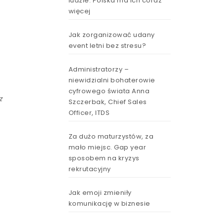
ludzie. Polska ma ich coraz
więcej
Jak zorganizować udany
event letni bez stresu?
Administratorzy –
niewidzialni bohaterowie
cyfrowego świata Anna
z
Szczerbak, Chief Sales
Officer, ITDS
Za dużo maturzystów, za
mało miejsc. Gap year
sposobem na kryzys
rekrutacyjny
Jak emoji zmieniły
komunikację w biznesie