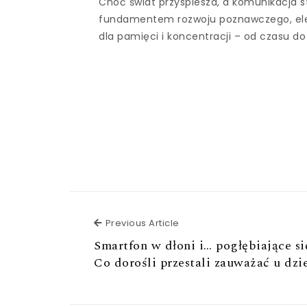
Choć świat przyspiesza, a komunikacja s
fundamentem rozwoju poznawczego, elem
dla pamięci i koncentracji – od czasu do
Previous Article
Previous Article
Smartfon w dłoni i… pogłębiające się
Co dorośli przestali zauważać u dzi