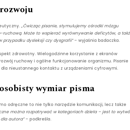
 rozwoju
peutyczny.
„Ćwicząc pisanie, stymulujemy ośrodki mózgu
-ruchową. Może to wspierać wyrównywanie deficytów, a tak
 przypadku dysleksji czy dysgrafii”
– wyjaśnia badaczka.
spekt zdrowotny. Wielogodzinne korzystanie z ekranów
a rozwój ruchowy i ogólne funkcjonowanie organizmu. Pisanie
 dla nieustannego kontaktu z urządzeniami cyfrowymi.
 osobisty wymiar pisma
mo odręczne to nie tylko narzędzie komunikacji, lecz także
czne można rozpatrywać w kategoriach dzieła – jest to wytwó
 dla autora”
– podkreśla.