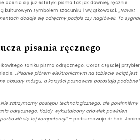
e ocenia się już estetyki pisma tak jak dawniej, ręcznie
są kulturowym symbolem szacunku i wyjątkowości. „
Nawet
umentach dodaje się odręczny podpis czy nagłówek. To sygna
lucza pisania ręcznego
łkowitego zaniku pisma odręcznego. Coraz częściej przybie
blecie.
„Pisanie piórem elektronicznym na tablecie wciąż jest
e obszary mózgu, a korzyści poznawcze pozostają podobne”
„Nie zatrzymamy postępu technologicznego, ale powinniśmy
sania odręcznego. Każdy wykształcony człowiek powinien
 pozbawić się tej kompetencji”
– podsumowuje dr hab. Janin