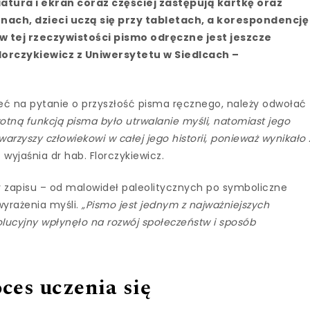
atura i ekran coraz częściej zastępują kartkę oraz
nach, dzieci uczą się przy tabletach, a korespondencję
w tej rzeczywistości pismo odręczne jest jeszcze
lorczykiewicz z Uniwersytetu w Siedlcach –
eć na pytanie o przyszłość pisma ręcznego, należy odwołać
wotną funkcją pisma było utrwalanie myśli, natomiast jego
arzyszy człowiekowi w całej jego historii, ponieważ wynikało 
 wyjaśnia dr hab. Florczykiewicz.
y zapisu – od malowideł paleolitycznych po symboliczne
wyrażenia myśli.
„Pismo jest jednym z najważniejszych
olucyjny wpłynęło na rozwój społeczeństw i sposób
ces uczenia się