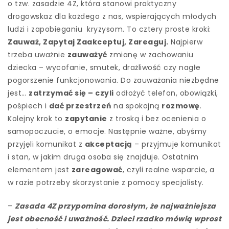
o tzw. zasadzie 4Z, która stanowi praktyczny
drogowskaz dla każdego z nas, wspierających młodych
ludzi i zapobieganiu kryzysom. To cztery proste kroki:
Zauważ, Zapytaj Zaakceptuj, Zareaguj.
Najpierw
trzeba uważnie
zauważyć
zmianę w zachowaniu
dziecka – wycofanie, smutek, drażliwość czy nagłe
pogorszenie funkcjonowania. Do zauważania niezbędne
jest…
zatrzymać się – czyli
odłożyć telefon, obowiązki,
pośpiech i
dać przestrzeń
na spokojną
rozmowę
.
Kolejny krok to
zapytanie
z troską i bez ocenienia o
samopoczucie, o emocje. Następnie ważne, abyśmy
przyjęli komunikat z
akceptacją
– przyjmuje komunikat
i stan, w jakim druga osoba się znajduje. Ostatnim
elementem jest
zareagować
, czyli realne wsparcie, a
w razie potrzeby skorzystanie z pomocy specjalisty.
–
Zasada 4Z przypomina dorosłym, że najważniejsza
jest obecność i uważność. Dzieci rzadko mówią wprost