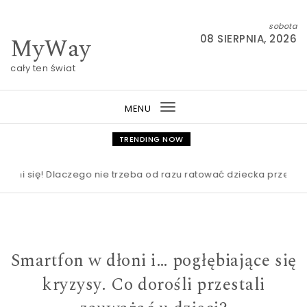
Skip to content
sobota
MyWay
08 SIERPNIA, 2026
cały ten świat
MENU
Toggle
navigation
TRENDING NOW
 się! Dlaczego nie trzeba od razu ratować dziecka przed nudą?
Smartfon w dłoni i… pogłębiające się
kryzysy. Co dorośli przestali