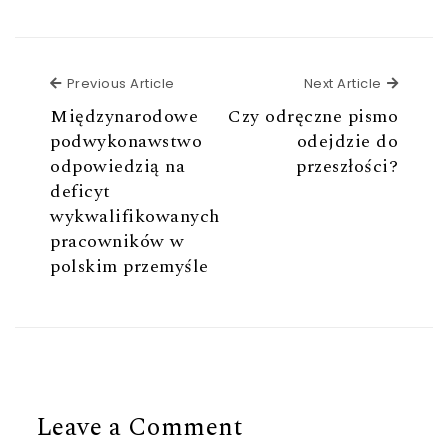
Previous Article
Next Ar
Previous Article
Next Article
Międzynarodowe
Czy odręczne pismo
podwykonawstwo
odejdzie do
odpowiedzią na
przeszłości?
deficyt
wykwalifikowanych
pracowników w
polskim przemyśle
Leave a Comment