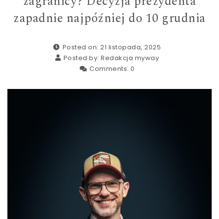
zagranicy? Decyzja prezydenta
zapadnie najpóźniej do 10 grudnia
Posted on: 21 listopada, 2025
Posted by:
Redakcja myway
Comments:
0