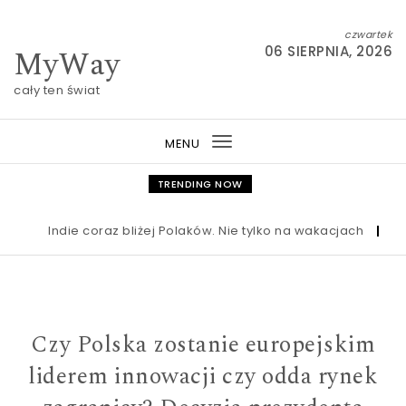
Skip to content
czwartek
MyWay
06 SIERPNIA, 2026
cały ten świat
MENU
Toggle
navigation
TRENDING NOW
Indie coraz bliżej Polaków. Nie tylko na wakacjach
|
Nowa u
Czy Polska zostanie europejskim
liderem innowacji czy odda rynek