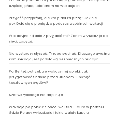
Koniec ery portfela wypchanego gotówką? Polacy coraz
częściej płacą telefonem na wakacjach
Przyjaźń przyjaźnią, ale kto płaci za pizzę? Jak nie
pokłócić się o pieniądze podczas wspólnych wakacji
Wakacyjne zdjęcie z przyjaciółmi? Zanim wrzucisz je do
sieci, zapytaj.
Nie wystarczy słyszeć. Trzeba słuchać. Dlaczego uważna
komunikacja jest podstawą bezpiecznych relacji?
Portfel też potrzebuje wakacyjnej opieki. Jak
przygotować finanse przed urlopem i uniknąć
kosztownych błędów?
Szef wszystkiego nie dopilnuje
Wakacje po polsku: słońce, walizka i… euro w portfelu.
Gdzie Polacy wyjeżdżają i jakie waluty kupują