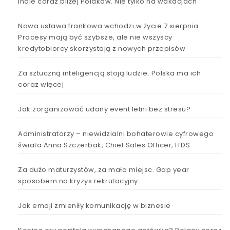
Indie coraz bliżej Polaków. Nie tylko na wakacjach
Nowa ustawa frankowa wchodzi w życie 7 sierpnia.
Procesy mają być szybsze, ale nie wszyscy
kredytobiorcy skorzystają z nowych przepisów
Za sztuczną inteligencją stoją ludzie. Polska ma ich
coraz więcej
Jak zorganizować udany event letni bez stresu?
Administratorzy – niewidzialni bohaterowie cyfrowego
świata Anna Szczerbak, Chief Sales Officer, ITDS
Za dużo maturzystów, za mało miejsc. Gap year
sposobem na kryzys rekrutacyjny
Jak emoji zmieniły komunikację w biznesie