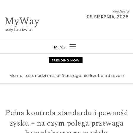
Skip to content
niedziela
MyWay
09 SIERPNIA, 2026
cały ten świat
MENU
Toggle
navigation
TRENDING NOW
Mamo, tato, nudzi mi się! Dlaczego nie trzeba od razu ratować
Pełna kontrola standardu i pewność
zysku – na czym polega przewaga