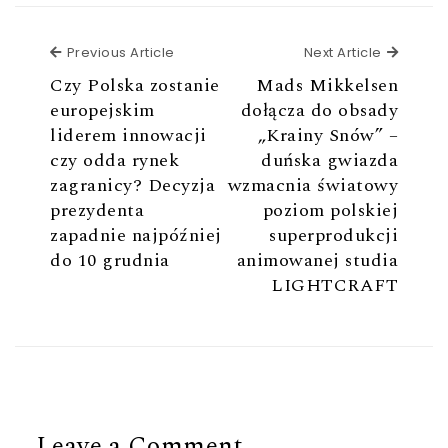
Previous Article
Next Ar
Previous Article
Next Article
Czy Polska zostanie
Mads Mikkelsen
europejskim
dołącza do obsady
liderem innowacji
„Krainy Snów” –
czy odda rynek
duńska gwiazda
zagranicy? Decyzja
wzmacnia światowy
prezydenta
poziom polskiej
zapadnie najpóźniej
superprodukcji
do 10 grudnia
animowanej studia
LIGHTCRAFT
Leave a Comment