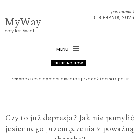
Skip to content
poniedziałek
MyWay
10 SIERPNIA, 2026
cały ten świat
MENU
Toggle
navigation
TRENDING NOW
Pekabex Development otwiera sprzedaż Łacina Spot Inwestorzy
Czy to już depresja? Jak nie pomylić
jesiennego przemęczenia z poważną