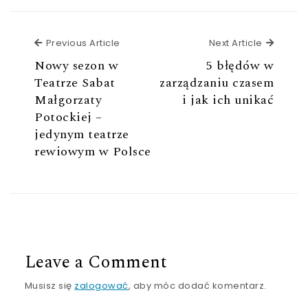
Previous Article
Next Ar
Previous Article
Next Article
Nowy sezon w
5 błędów w
Teatrze Sabat
zarządzaniu czasem
Małgorzaty
i jak ich unikać
Potockiej –
jedynym teatrze
rewiowym w Polsce
Leave a Comment
Musisz się
zalogować
, aby móc dodać komentarz.