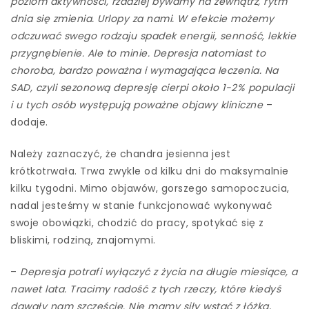
poziom aktywności, rzadziej bywamy na zewnątrz, rytm
dnia się zmienia. Urlopy za nami. W efekcie możemy
odczuwać swego rodzaju spadek energii, senność, lekkie
przygnębienie. Ale to minie. Depresja natomiast to
choroba, bardzo poważna i wymagająca leczenia. Na
SAD, czyli sezonową depresję cierpi około 1-2% populacji
i u tych osób występują poważne objawy kliniczne
–
dodaje.
Należy zaznaczyć, że chandra jesienna jest
krótkotrwała. Trwa zwykle od kilku dni do maksymalnie
kilku tygodni. Mimo objawów, gorszego samopoczucia,
nadal jesteśmy w stanie funkcjonować wykonywać
swoje obowiązki, chodzić do pracy, spotykać się z
bliskimi, rodziną, znajomymi.
–
Depresja potrafi wyłączyć z życia na długie miesiące, a
nawet lata. Tracimy radość z tych rzeczy, które kiedyś
dawały nam szczęście. Nie mamy siły wstać z łóżka,