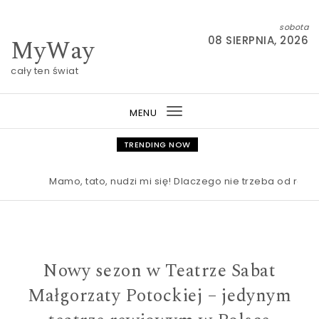
Skip to content
sobota
MyWay
08 SIERPNIA, 2026
cały ten świat
MENU
Toggle
navigation
TRENDING NOW
Mamo, tato, nudzi mi się! Dlaczego nie trzeba od razu 
Nowy sezon w Teatrze Sabat
Małgorzaty Potockiej – jedynym