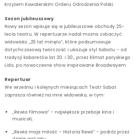
Krzyżem Kawalerskim Orderu Odrodzenia Polski.
Sezon jubileuszowy
Nowy sezon wpisuje się w jubileuszowe obchody 25-
lecia teatru. W repertuarze nadal można zobaczyć
widowisko „25 lat minęło”, które podsumowuje
dotychczasową twórczość i ukazuje styl Sabatu – od
tradycji kabaretów lat 20. i 30., przez klimat paryskiego
Lido, po nowoczesne show inspirowane Broadwayem.
Repertuar
We wrześniu i kolejnych miesiącach Teatr Sabat
zaprasza również na inne widowiska, w tym:
„Rewia Filmowa” – największe przeboje kina i
musicali,
„Rewia moja miłość – Historia Rewii” – podróż przez
dzieje gatunku,