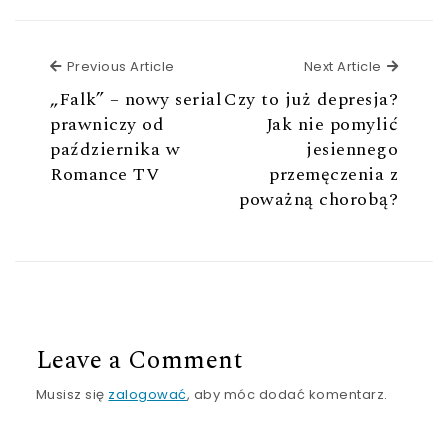
Previous Article
Next Ar
Previous Article
Next Article
„Falk” – nowy serial
Czy to już depresja?
prawniczy od
Jak nie pomylić
października w
jesiennego
Romance TV
przemęczenia z
poważną chorobą?
Leave a Comment
Musisz się
zalogować
, aby móc dodać komentarz.