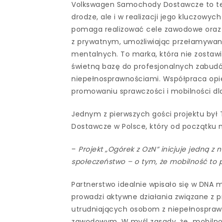
Volkswagen Samochody Dostawcze to tego
drodze, ale i w realizacji jego kluczow
pomaga realizować cele zawodowe oraz
z prywatnym, umożliwiając przełamywanie 
mentalnych. To marka, która nie zostawi
świetną bazę do profesjonalnych zabud
niepełnosprawnościami. Współpraca opi
promowaniu sprawczości i mobilności dla
Jednym z pierwszych gości projektu by
Dostawcze w Polsce, który od początku m
–
Projekt „Ogórek z OzN” inicjuje jedną z
społeczeństwo – o tym, że mobilność to
Partnerstwo idealnie wpisało się w DNA
prowadzi aktywne działania związane z 
utrudniających osobom z niepełnospraw
zawodowym. W myśl zasady, że „mobilnoś