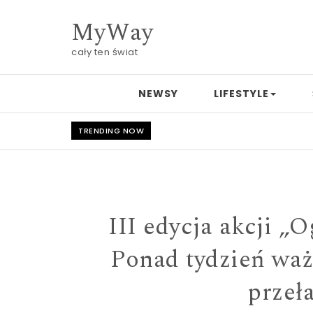
Skip to content
MyWay
cały ten świat
NEWSY
LIFESTYLE
TRENDING NOW
III edycja akcji 
Ponad tydzień wa
przeł