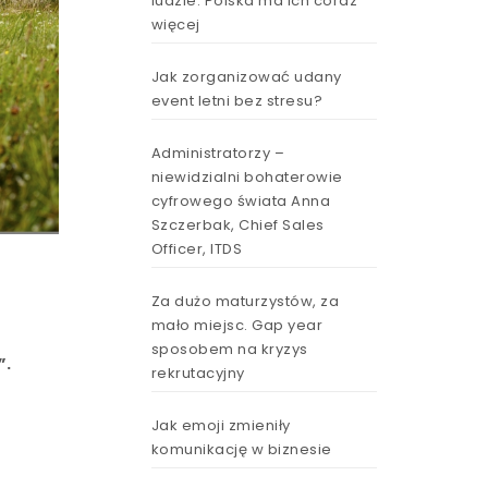
ludzie. Polska ma ich coraz
więcej
Jak zorganizować udany
event letni bez stresu?
Administratorzy –
niewidzialni bohaterowie
cyfrowego świata Anna
Szczerbak, Chief Sales
Officer, ITDS
Za dużo maturzystów, za
mało miejsc. Gap year
sposobem na kryzys
”.
rekrutacyjny
Jak emoji zmieniły
komunikację w biznesie