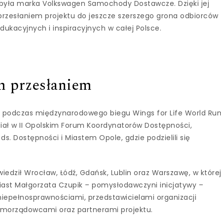
była marka Volkswagen Samochody Dostawcze. Dzięki jej
przesłaniem projektu do jeszcze szerszego grona odbiorców
ukacyjnych i inspiracyjnych w całej Polsce.
m przesłaniem
niu podczas międzynarodowego biegu Wings for Life World Run
dział w II Opolskim Forum Koordynatorów Dostępności,
. Dostępności i Miastem Opole, gdzie podzielili się
iedził Wrocław, Łódź, Gdańsk, Lublin oraz Warszawę, w które
 miast Małgorzata Czupik – pomysłodawczyni inicjatywy –
 niepełnosprawnościami, przedstawicielami organizacji
amorządowcami oraz partnerami projektu.