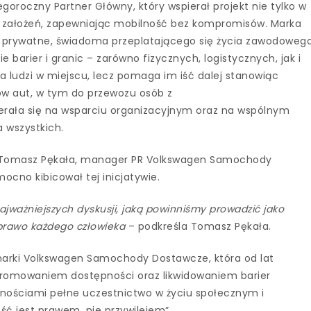
roczny Partner Główny, który wspierał projekt nie tylko w
ych założeń, zapewniając mobilność bez kompromisów. Marka
 prywatne, świadoma przeplatającego się życia zawodoweg
barier i granic – zarówno fizycznych, logistycznych, jak i
a ludzi w miejscu, lecz pomaga im iść dalej stanowiąc
ów aut, w tym do przewozu osób z
erała się na wsparciu organizacyjnym oraz na wspólnym
 wszystkich.
ł Tomasz Pękała, manager PR Volkswagen Samochody
ocno kibicował tej inicjatywie.
 najważniejszych dyskusji, jaką powinniśmy prowadzić jako
 prawo każdego człowieka
– podkreśla Tomasz Pękała.
 marki Volkswagen Samochody Dostawcze, która od lat
promowaniem dostępności oraz likwidowaniem barier
nościami pełne uczestnictwo w życiu społecznym i
ć jest prawem, nie przywilejem”.