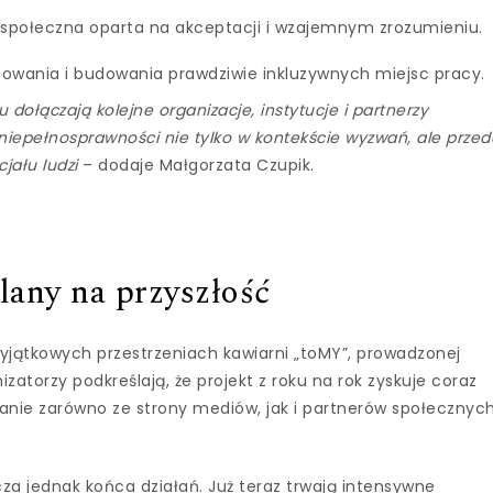
 społeczna oparta na akceptacji i wzajemnym zrozumieniu.
owania i budowania prawdziwie inkluzywnych miejsc pracy.
 dołączają kolejne organizacje, instytucje i partnerzy
iepełnosprawności nie tylko w kontekście wyzwań, ale przed
jału ludzi
– dodaje Małgorzata Czupik.
lany na przyszłość
w wyjątkowych przestrzeniach kawiarni „toMY”, prowadzonej
zatorzy podkreślają, że projekt z roku na rok zyskuje coraz
anie zarówno ze strony mediów, jak i partnerów społecznyc
za jednak końca działań. Już teraz trwają intensywne