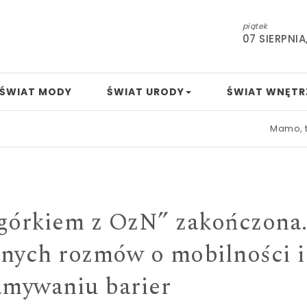
piątek
07 SIERPNIA
ŚWIAT MODY
ŚWIAT URODY
ŚWIAT WNĘTR
Mamo, tato, nudzi 
„Ogórkiem z OzN” zakończona
żnych rozmów o mobilności i
amywaniu barier