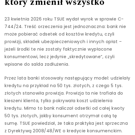
który zmienił wszystko
23 kwietnia 2026 roku TSUE wydał wyrok w sprawie C-
744/24. Treść orzeczenia jest jednoznaczna: bank nie
może pobierać odsetek od kosztów kredytu, czyli
prowizji, składek ubezpieczeniowych i innych opłat –
jeżeli środki te nie zostały faktycznie wypłacone
konsumentowi, lecz jedynie „skredytowane”, czyli
wpisane do salda zadłużenia.
Przez lata banki stosowały następujący model: udzielały
kredytu na przykład na 50 tys. złotych, z czego 5 tys.
złotych stanowiła prowizja. Prowizja ta nie trafiała do
kieszeni klienta, tylko pokrywała koszt udzielenia
kredytu. Mimo to bank naliczał odsetki od całej kwoty
50 tys. złotych, jakby konsument otrzymał całą tę
sumę. TSUE powiedział, że taka praktyka jest sprzeczna
z Dyrektywą 2008/48/WE o kredycie konsumenckim.