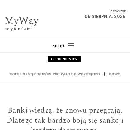
Skip to content
czwartek
MyWay
06 SIERPNIA, 2026
cały ten świat
MENU
Toggle
navigation
TRENDING NOW
raz bliżej Polaków. Nie tylko na wakacjach
|
Nowa ustawa frank
Banki wiedzą, że znowu przegrają.
Dlatego tak bardzo boją się sankcji