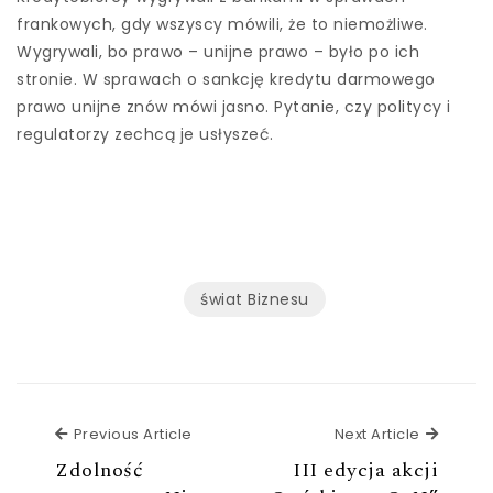
frankowych, gdy wszyscy mówili, że to niemożliwe.
Wygrywali, bo prawo – unijne prawo – było po ich
stronie. W sprawach o sankcję kredytu darmowego
prawo unijne znów mówi jasno. Pytanie, czy politycy i
regulatorzy zechcą je usłyszeć.
świat Biznesu
Previous Article
Next Ar
Previous Article
Next Article
Zdolność
III edycja akcji