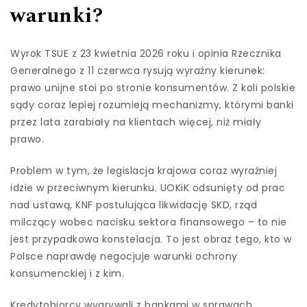
warunki?
Wyrok TSUE z 23 kwietnia 2026 roku i opinia Rzecznika
Generalnego z 11 czerwca rysują wyraźny kierunek:
prawo unijne stoi po stronie konsumentów. Z koli polskie
sądy coraz lepiej rozumieją mechanizmy, którymi banki
przez lata zarabiały na klientach więcej, niż miały
prawo.
Problem w tym, że legislacja krajowa coraz wyraźniej
idzie w przeciwnym kierunku. UOKiK odsunięty od prac
nad ustawą, KNF postulująca likwidację SKD, rząd
milczący wobec nacisku sektora finansowego – to nie
jest przypadkowa konstelacja. To jest obraz tego, kto w
Polsce naprawdę negocjuje warunki ochrony
konsumenckiej i z kim.
Kredytobiorcy wygrywali z bankami w sprawach