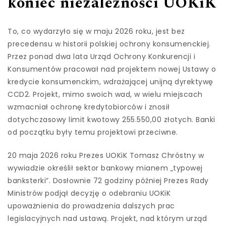
koniec niezależności UOKiK
To, co wydarzyło się w maju 2026 roku, jest bez
precedensu w historii polskiej ochrony konsumenckiej.
Przez ponad dwa lata Urząd Ochrony Konkurencji i
Konsumentów pracował nad projektem nowej Ustawy o
kredycie konsumenckim, wdrażającej unijną dyrektywę
CCD2. Projekt, mimo swoich wad, w wielu miejscach
wzmacniał ochronę kredytobiorców i znosił
dotychczasowy limit kwotowy 255.550,00 złotych. Banki
od początku były temu projektowi przeciwne.
20 maja 2026 roku Prezes UOKiK Tomasz Chróstny w
wywiadzie określił sektor bankowy mianem „typowej
banksterki”. Dosłownie 72 godziny później Prezes Rady
Ministrów podjął decyzję o odebraniu UOKiK
upoważnienia do prowadzenia dalszych prac
legislacyjnych nad ustawą. Projekt, nad którym urząd