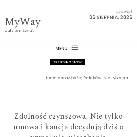
Skip to content
czwartek
MyWay
06 SIERPNIA, 2026
cały ten świat
MENU
Toggle
navigation
TRENDING NOW
Indie coraz bliżej Polaków. Nie tylko na wakac
Zdolność czynszowa. Nie tylko
umowa i kaucja decydują dziś o