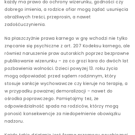
każdy ma prawo do ochrony wizerunku, godności czy
dobrego imienia, a rodzice ofiar mogą żądać usunięcia
obraźliwych treści, przeprosin, a nawet
zadośćuczynienia.
Na płaszczyźnie prawa karnego w grę wchodzi nie tylko
znęcanie się psychiczne z art. 207 Kodeksu karnego, ale
również naruszenie praw autorskich poprzez bezprawne
publikowanie wizerunku – za co grozi kara do dwóch lat
pozbawienia wolności. Dzieci powyżej 13. roku życia
mogą odpowiadać przed sądem rodzinnym, który
stosuje sankcje wychowawcze czy kieruje na terapię, a
w przypadku poważnej demoralizacji – nawet do
ośrodka poprawczego. Pamiętajmy też, że
odpowiedzialność spada na rodziców, którzy mogą
ponosić konsekwencje za niedopełnienie obowiązku
nadzoru.
Każde takie działanie jest formą przemocy psychicznej,