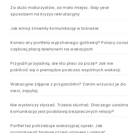
Za dużo maturzystów, za mało miejsc. Gap year
sposobem na kryzys rekrutacyjny
Jak emoji zmieniły komunikację w biznesie
Koniec ery portfela wypchanego gotówką? Polacy coraz
częściej płacą telefonem na wakacjach
Przyjaźń przyjaźnią, ale kto płaci za pizzę? Jak nie
pokłócić się o pieniądze podczas wspólnych wakacji
Wakacyjne zdjęcie z przyjaciółmi? Zanim wrzucisz je do
sieci, zapytaj.
Nie wystarczy słyszeć. Trzeba słuchać. Dlaczego uważna
komunikacja jest podstawą bezpiecznych relacji?
Portfel też potrzebuje wakacyjnej opieki. Jak
przygotować finanse przed urlopem i uniknąć