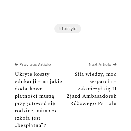
Lifestyle
Previous Article
Next Ar
Previous Article
Next Article
Ukryte koszty
Siła wiedzy, moc
edukacji – na jakie
wsparcia –
dodatkowe
zakończył się II
płatności muszą
Zjazd Ambasadorek
przygotować się
Różowego Patrolu
rodzice, mimo że
szkoła jest
„bezpłatna”?