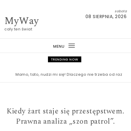
Skip to content
sobota
MyWay
08 SIERPNIA, 2026
cały ten świat
MENU
Toggle
navigation
TRENDING NOW
Mamo, tato, nudzi mi się! Dlaczego nie trzeba od razu rat
Kiedy żart staje się przestępstwem.
Prawna analiza „szon patrol”.