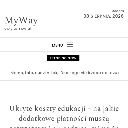
Skip to content
sobota
MyWay
08 SIERPNIA, 2026
cały ten świat
MENU
Toggle
navigation
TRENDING NOW
Mamo, tato, nudzi mi się! Dlaczego nie trzeba od razu ratowa
Ukryte koszty edukacji – na jakie
dodatkowe płatności muszą