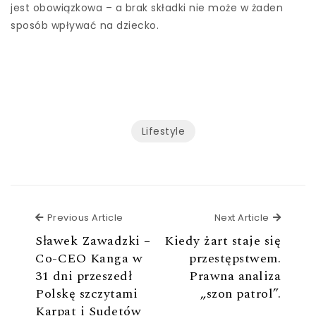
jest obowiązkowa – a brak składki nie może w żaden
sposób wpływać na dziecko.
Lifestyle
Previous Article
Next Ar
Previous Article
Next Article
Sławek Zawadzki –
Kiedy żart staje się
Co-CEO Kanga w
przestępstwem.
31 dni przeszedł
Prawna analiza
Polskę szczytami
„szon patrol”.
Karpat i Sudetów