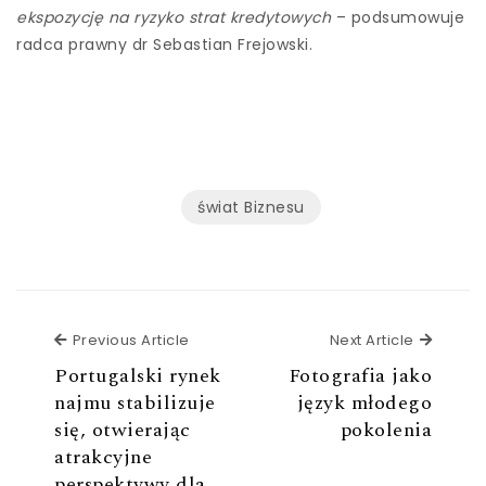
ekspozycję na ryzyko strat kredytowych
– podsumowuje
radca prawny dr Sebastian Frejowski.
świat Biznesu
Previous Article
Next Ar
Previous Article
Next Article
Portugalski rynek
Fotografia jako
najmu stabilizuje
język młodego
się, otwierając
pokolenia
atrakcyjne
perspektywy dla