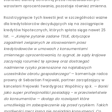
wzrostem oprocentowania, pozostaje również zmienna.
Rozstrzygnięcie tych kwestii jest w szczególności ważne
dla kredytobiorców decydujących się na zaciągnięcie
kredytów hipotecznych, których spłata sięga nawet 25
lat.
— „Kolejne pytanie zadane TSUE, dotyczące
zagadnień związanych ze stosowaniem przez
kredytodawców w umowach z konsumentami
zmiennego oprocentowania, to sygnał, że sądy krajowe
zaczynają rozumieć tę sprawę oraz dostrzegać
nadmierne ryzyko przenoszone na najsłabszych
uczestników obrotu gospodarczego”
— komentuje radca
prawny dr Sebastian Frejowski, partner zarządzający w
kancelarii Frejowski Twardygrosz Wspólnicy sp.k.
— Banki
jako super profesjonaliści posiadają – w przeciwieństwie
do konsumentów — dostęp do rozwiązań które
umożliwiają im zabezpieczenie się przed ryzykiem. Takich
możliwości rzecz jasna nie posiadają konsumenci. Co