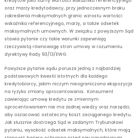
kredytów jako sumy wartości wskaźnika referencyjnego
oraz marży kredytodawcy, przy jednoczesnym braku
zakreślenia maksymalnych granic wzrostu wartości
wskaźnika referencyjnego, marży, a także odsetek
maksymalnych umownych. W związku z powyższym Sąd
stawia pytanie czy takie warunki zapewniają
rzeczywistą równowagę stron umowy w rozumieniu
dyrektywy Rady 93/13/EWG.
Powyższe pytanie sądu porusza jedną z najbardziej
podstawowych kwestii istotnych dla każdego
kredytobiorcy, jakim niczym nieograniczona ekspozycja
na ryzyko zmiany oprocentowania. Konsument
zawierając umowę kredytu ze zmiennym
oprocentowaniem nie ma żadnej wiedzy oraz narzędzi,
aby oszacować ostateczny koszt zaciąganego kredytu.
Jak słusznie dostrzega Sąd w zadanym Trybunałowi
pytaniu, wysokość odsetek maksymalnych, które mają
stanowić barierę ochronną przed nieuzasadnionym