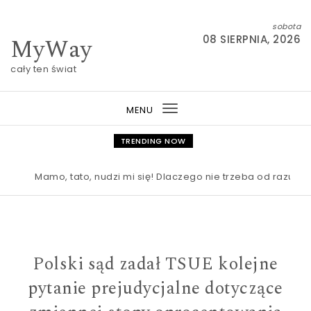
Skip to content
sobota
MyWay
08 SIERPNIA, 2026
cały ten świat
MENU
Toggle
navigation
TRENDING NOW
Mamo, tato, nudzi mi się! Dlaczego nie trzeba od razu rato
Polski sąd zadał TSUE kolejne
pytanie prejudycjalne dotyczące