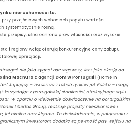
rynku nieruchomości to:
 przy przejściowych wahaniach popytu wartości
ch systematycznie rosną.
ste przepisy, silna ochrona praw własności oraz wysokie
ta i regiony wciąż oferują konkurencyjne ceny zakupu,
falowej aprecjacji.
strzegać nie jako sygnał ostrzegawczy, lecz jako okazję do
olina Machura
z agencji
Dom w Portugalii
(Home in
ofert kupujący – zwłaszcza z takich rynków jak Polska – mogą
 korzystając z portugalskiej stabilności, atrakcyjnego stylu
ostu. W oparciu o wieloletnie doświadczenie na portugalskim
łonek Libertas Group, realizuje projekty mieszkaniowe i
a, jej okolice oraz Algarve. To doświadczenie, w połączeniu z
zagranicznym inwestorom dodatkową pewność przy wejściu na