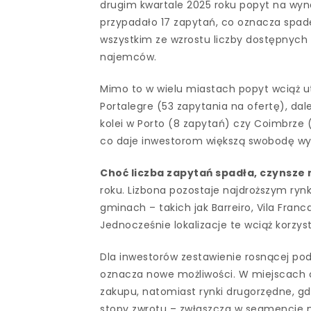
drugim kwartale 2025 roku popyt na wyna
przypadało 17 zapytań, co oznacza spade
wszystkim ze wzrostu liczby dostępnych 
najemców.
Mimo to w wielu miastach popyt wciąż ut
Portalegre (53 zapytania na ofertę), dale
kolei w Porto (8 zapytań) czy Coimbrze
co daje inwestorom większą swobodę wybo
Choć liczba zapytań spadła, czynsze
roku. Lizbona pozostaje najdroższym rynk
gminach – takich jak Barreiro, Vila Fran
Jednocześnie lokalizacje te wciąż korzysta
Dla inwestorów zestawienie rosnącej po
oznacza nowe możliwości. W miejscach o 
zakupu, natomiast rynki drugorzędne, gd
stopy zwrotu – zwłaszcza w segmencie 