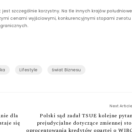
est szczególnie korzystny. Na tle innych krajów południowe
ższymi cenami wyjściowymi, konkurencyjnymi stopami zwrotu 
granicznych.
ika
Lifestyle
świat Biznesu
Next Articl
nie dla
Polski sąd zadał TSUE kolejne pyta
staje się
prejudycjalne dotyczące zmiennej st
oprocentowania kredytów opartej o WIB