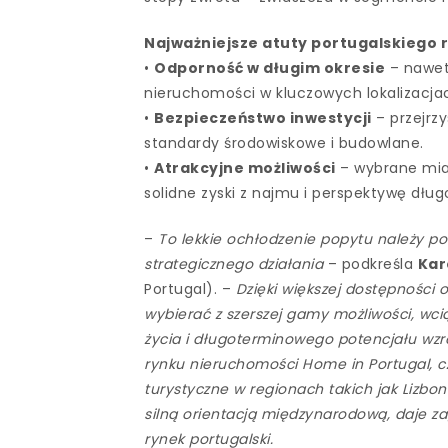
Najważniejsze atuty portugalskiego 
•
Odporność w długim okresie
– nawet
nieruchomości w kluczowych lokalizacja
•
Bezpieczeństwo inwestycji
– przejrzy
standardy środowiskowe i budowlane.
•
Atrakcyjne możliwości
– wybrane mias
solidne zyski z najmu i perspektywę długo
–
To lekkie ochłodzenie popytu należy po
strategicznego działania
– podkreśla
Kar
Portugal). –
Dzięki większej dostępności 
wybierać z szerszej gamy możliwości, wciąż
życia i długoterminowego potencjału wzr
rynku nieruchomości Home in Portugal, cz
turystyczne w regionach takich jak Lizbon
silną orientacją międzynarodową, daje 
rynek portugalski.