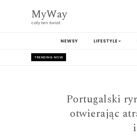
Skip to content
MyWay
cały ten świat
NEWSY
LIFESTYLE
TRENDING NOW
Portugalski ry
otwierając at