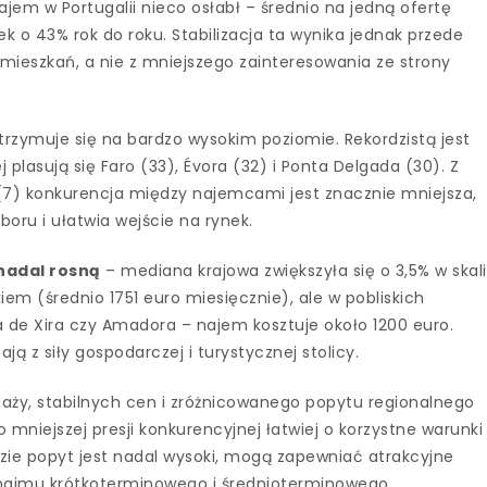
jem w Portugalii nieco osłabł – średnio na jedną ofertę
k o 43% rok do roku. Stabilizacja ta wynika jednak przede
mieszkań, a nie z mniejszego zainteresowania ze strony
rzymuje się na bardzo wysokim poziomie. Rekordzistą jest
j plasują się Faro (33), Évora (32) i Ponta Delgada (30). Z
 (7) konkurencja między najemcami jest znacznie mniejsza,
ru i ułatwia wejście na rynek.
 nadal rosną
– mediana krajowa zwiększyła się o 3,5% w skali
iem (średnio 1751 euro miesięcznie), ale w pobliskich
ca de Xira czy Amadora – najem kosztuje około 1200 euro.
ją z siły gospodarczej i turystycznej stolicy.
daży, stabilnych cen i zróżnicowanego popytu regionalnego
mniejszej presji konkurencyjnej łatwiej o korzystne warunki
zie popyt jest nadal wysoki, mogą zapewniać atrakcyjne
najmu krótkoterminowego i średnioterminowego.