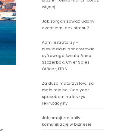
ludzie. Polska ma ich coraz
więcej
Jak zorganizować udany
event letni bez stresu?
Administratorzy –
niewidzialni bohaterowie
cyfrowego świata Anna
Szczerbak, Chief Sales
Officer, ITDS
Za dużo maturzystów, za
mało miejsc. Gap year
sposobem na kryzys
rekrutacyjny
Jak emoji zmieniły
komunikację w biznesie
 w