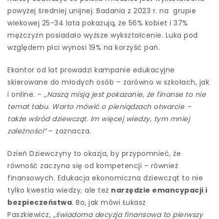
powyżej średniej unijnej. Badania z 2023 r. na grupie
wiekowej 25-34 lata pokazują, że 56% kobiet i 37%
mężczyzn posiadało wyższe wykształcenie. Luka pod
względem płci wynosi 19% na korzyść pań.
Ekantor od lat prowadzi kampanie edukacyjne
skierowane do młodych osób – zarówno w szkołach, jak
i online. –
„Naszą misją jest pokazanie, że finanse to nie
temat tabu. Warto mówić o pieniądzach otwarcie –
także wśród dziewcząt. Im więcej wiedzy, tym mniej
zależności”
– zaznacza.
Dzień Dziewczyny to okazja, by przypomnieć, że
równość zaczyna się od kompetencji – również
finansowych. Edukacja ekonomiczna dziewcząt to nie
tylko kwestia wiedzy, ale też
narzędzie emancypacji i
bezpieczeństwa
. Bo, jak mówi Łukasz
Paszkiewicz,
„świadoma decyzja finansowa to pierwszy