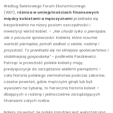
Według Światowego Forum Ekonomicznego
(WEF),
różnica w umiejętnościach finansowych
między kobietami a mężczyznami
przekłada się
bezpośrednio na niższy poziom oszczędności i
inwestycji wśród kobiet. –
„Nie chodzi tylko o pieniądze,
ale o poczucie sprawczości. Kobieta, która rozumie
wartość pieniądza, potrafi zadbać o siebie, rodzinę i
przyszłość. To przekłada się na silniejsze społeczeństwo i
stabilniejszą gospodarkę”
– podkreśla Paszkiewicz.
Patrząc w przeszłość polskie kobiety mają
predyspozycje do zarządzania wielkimi pieniędzmi –
cała historia polskiego ziemiaństwa podczas zaborów,
czasów powstań, gdzie mężczyżni ginęli lub byli
wywożeni na Syberię, to heroiczna historia kobiet –
dbających o rodzinę i jednocześnie zarządzających
finansami całych rodów.
Należy zauważyć że polska młodzież jest wykształcona