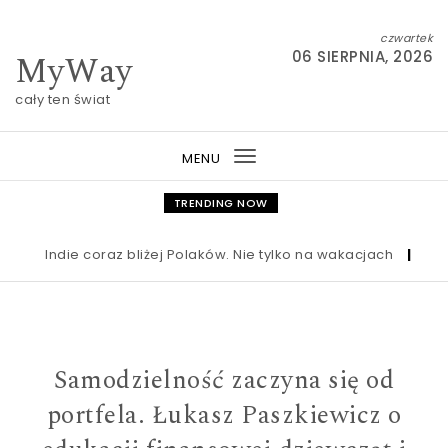
Skip to content
czwartek
MyWay
06 SIERPNIA, 2026
cały ten świat
MENU
Toggle
navigation
TRENDING NOW
Indie coraz bliżej Polaków. Nie tylko na wakacjach
|
Nowa u
Samodzielność zaczyna się od
portfela. Łukasz Paszkiewicz o