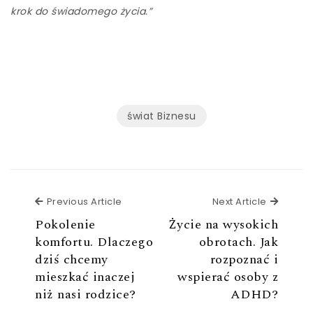
krok do świadomego życia.”
świat Biznesu
Previous Article
Next Ar
Previous Article
Next Article
Pokolenie
Życie na wysokich
komfortu. Dlaczego
obrotach. Jak
dziś chcemy
rozpoznać i
mieszkać inaczej
wspierać osoby z
niż nasi rodzice?
ADHD?