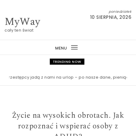
Skip to content
poniedziałek
MyWay
10 SIERPNIA, 2026
cały ten świat
MENU
Toggle
navigation
TRENDING NOW
zestępcy jadą z nami na urlop – po nasze dane, pieniądze i dos
Życie na wysokich obrotach. Jak
rozpoznać i wspierać osoby z