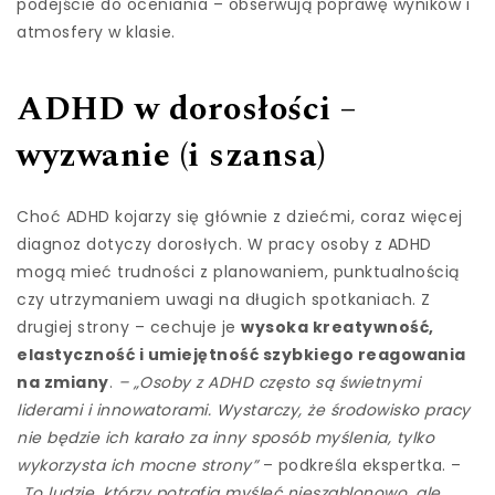
podejście do oceniania – obserwują poprawę wyników i
atmosfery w klasie.
ADHD w dorosłości –
wyzwanie (i szansa)
Choć ADHD kojarzy się głównie z dziećmi, coraz więcej
diagnoz dotyczy dorosłych. W pracy osoby z ADHD
mogą mieć trudności z planowaniem, punktualnością
czy utrzymaniem uwagi na długich spotkaniach. Z
drugiej strony – cechuje je
wysoka kreatywność,
elastyczność i umiejętność szybkiego reagowania
na zmiany
.
– „Osoby z ADHD często są świetnymi
liderami i innowatorami. Wystarczy, że środowisko pracy
nie będzie ich karało za inny sposób myślenia, tylko
wykorzysta ich mocne strony”
– podkreśla ekspertka. –
„To ludzie, którzy potrafią myśleć nieszablonowo, ale