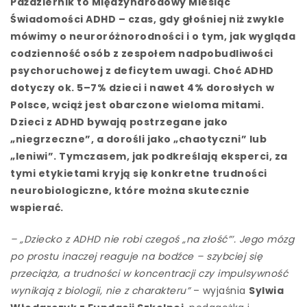
Październik to Międzynarodowy Miesiąc
Świadomości ADHD – czas, gdy głośniej niż zwykle
mówimy o neuroróżnorodności i o tym, jak wygląda
codzienność osób z zespołem nadpobudliwości
psychoruchowej z deficytem uwagi. Choć ADHD
dotyczy ok.
5–7% dzieci
i nawet
4% dorosłych
w
Polsce, wciąż jest obarczone wieloma mitami.
Dzieci z ADHD bywają postrzegane jako
„niegrzeczne”, a dorośli jako „chaotyczni” lub
„leniwi”. Tymczasem, jak podkreślają eksperci, za
tymi etykietami kryją się
konkretne trudności
neurobiologiczne
, które można skutecznie
wspierać.
– „Dziecko z ADHD nie robi czegoś „na złość”’. Jego mózg
po prostu inaczej reaguje na bodźce – szybciej się
przeciąża, a trudności w koncentracji czy impulsywność
wynikają z biologii, nie z charakteru”
– wyjaśnia
Sylwia