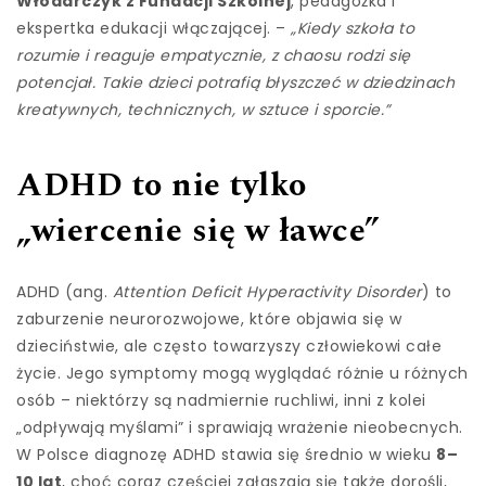
Włodarczyk z Fundacji Szkolnej
, pedagożka i
ekspertka edukacji włączającej. –
„Kiedy szkoła to
rozumie i reaguje empatycznie, z chaosu rodzi się
potencjał. Takie dzieci potrafią błyszczeć w dziedzinach
kreatywnych, technicznych, w sztuce i sporcie.”
ADHD to nie tylko
„wiercenie się w ławce”
ADHD (ang.
Attention Deficit Hyperactivity Disorder
) to
zaburzenie neurorozwojowe, które objawia się w
dzieciństwie, ale często towarzyszy człowiekowi całe
życie. Jego symptomy mogą wyglądać różnie u różnych
osób – niektórzy są nadmiernie ruchliwi, inni z kolei
„odpływają myślami” i sprawiają wrażenie nieobecnych.
W Polsce diagnozę ADHD stawia się średnio w wieku
8–
10 lat
, choć coraz częściej zgłaszają się także dorośli,