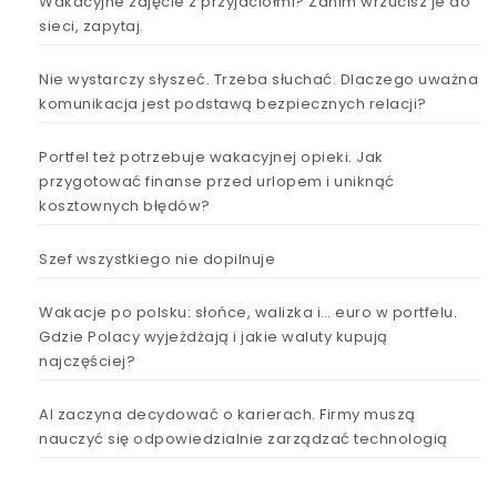
Wakacyjne zdjęcie z przyjaciółmi? Zanim wrzucisz je do
sieci, zapytaj.
Nie wystarczy słyszeć. Trzeba słuchać. Dlaczego uważna
komunikacja jest podstawą bezpiecznych relacji?
Portfel też potrzebuje wakacyjnej opieki. Jak
przygotować finanse przed urlopem i uniknąć
kosztownych błędów?
Szef wszystkiego nie dopilnuje
Wakacje po polsku: słońce, walizka i… euro w portfelu.
Gdzie Polacy wyjeżdżają i jakie waluty kupują
najczęściej?
AI zaczyna decydować o karierach. Firmy muszą
nauczyć się odpowiedzialnie zarządzać technologią