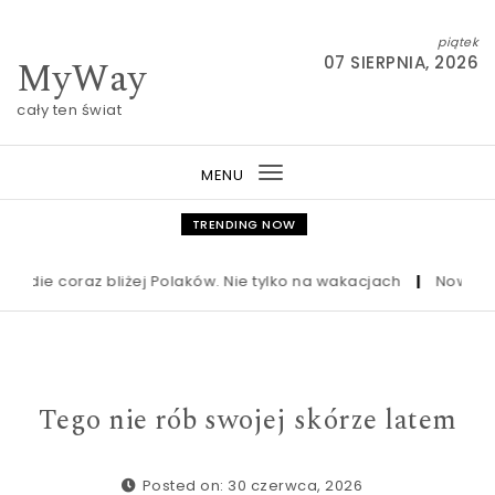
Skip to content
piątek
MyWay
07 SIERPNIA, 2026
cały ten świat
MENU
Toggle
navigation
TRENDING NOW
e coraz bliżej Polaków. Nie tylko na wakacjach
|
Nowa ustawa fr
Tego nie rób swojej skórze latem
Posted on: 30 czerwca, 2026