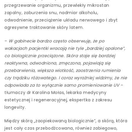
przegrzewanie organizmu, przewlekły mikrostan
zapalny, zaburzenia snu, nadmiar alkoholu,
odwodnienie, przeciążenie układu nerwowego i zbyt
agresywne traktowanie skóry latem.
–
W gabinecie bardzo często obserwuję, że po
wakacjach pacjentki wracają nie tyle „bardziej opalone”,
co biologicznie przeciążone. Skóra staje się bardziej
reaktywna, odwodniona, zmęczona, pojawiają się
przebarwienia, większa wiotkość, zaostrzenia rumienia
czy trądziku różowatego. I coraz wyraźniej widzimy, że nie
odpowiada za to wyłącznie samo promieniowanie UV
–
tłumaczy dr Karolina Mołas, lekarka medycyny
estetycznej i regeneracyjnej, ekspertka z zakresu
longevity.
Między skórą „zaopiekowaną biologicznie”, a skórą, która
jest cały czas przebodźcowana, również zabiegowo,