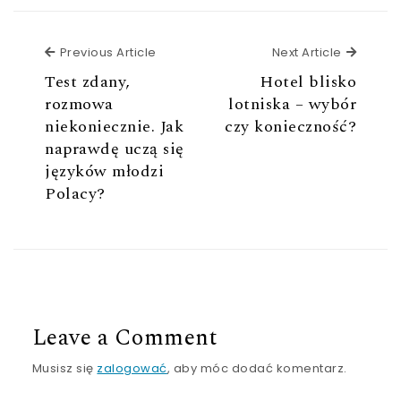
Previous Article
Next Ar
Previous Article
Next Article
Test zdany,
Hotel blisko
rozmowa
lotniska – wybór
niekoniecznie. Jak
czy konieczność?
naprawdę uczą się
języków młodzi
Polacy?
Leave a Comment
Musisz się
zalogować
, aby móc dodać komentarz.