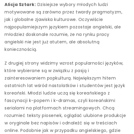
Alicja Sztark:
Dzisiejsze wybory młodych ludzi
motywowane są zarówno przez twardy pragmatyzm,
jak i globalne zjawiska kulturowe. Oczywiście
najpopularniejszym językiem pozostaje angielski, ale
młodzież doskonale rozumie, że na rynku pracy
angielski nie jest już atutem, ale absolutną
koniecznością.
Z drugiej strony widzimy wzrost popularności języków,
które wybierane są w związku z pasją i
zainteresowaniem popkulturą. Największym hitem
ostatnich lat wśród nastolatków i studentów jest język
koreański. Młodzi ludzie uczą się koreańskiego z
fascynacji k-popem i k-dramas, czyli koreańskimi
serialami na platformach streamingowych. Chcą
rozumieć teksty piosenek, oglądać ulubione produkcje
w oryginale bez napisów i odnaleźć się w treściach
online. Podobnie jak w przypadku angielskiego, gdzie