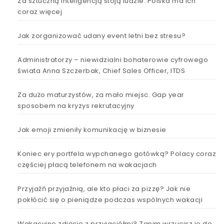
Za sztuczną inteligencją stoją ludzie. Polska ma ich
coraz więcej
Jak zorganizować udany event letni bez stresu?
Administratorzy – niewidzialni bohaterowie cyfrowego
świata Anna Szczerbak, Chief Sales Officer, ITDS
Za dużo maturzystów, za mało miejsc. Gap year
sposobem na kryzys rekrutacyjny
Jak emoji zmieniły komunikację w biznesie
Koniec ery portfela wypchanego gotówką? Polacy coraz
częściej płacą telefonem na wakacjach
Przyjaźń przyjaźnią, ale kto płaci za pizzę? Jak nie
pokłócić się o pieniądze podczas wspólnych wakacji
Wakacyjne zdjęcie z przyjaciółmi? Zanim wrzucisz je do