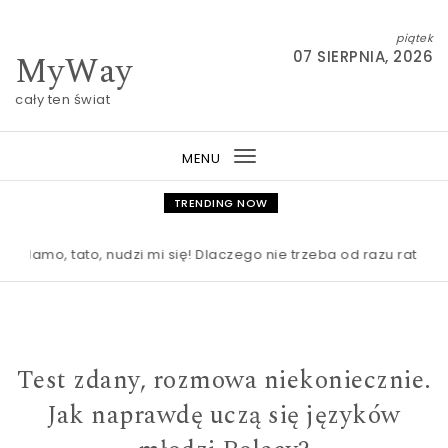
Skip to content
piątek
MyWay
07 SIERPNIA, 2026
cały ten świat
MENU
Toggle
navigation
TRENDING NOW
o, tato, nudzi mi się! Dlaczego nie trzeba od razu ratować dz
Test zdany, rozmowa niekoniecznie.
Jak naprawdę uczą się języków