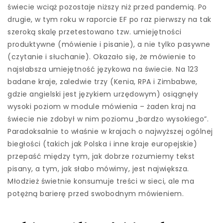
świecie wciąż pozostaje niższy niż przed pandemią. Po
drugie, w tym roku w raporcie EF po raz pierwszy na tak
szeroką skalę przetestowano tzw. umiejętności
produktywne (mówienie i pisanie), a nie tylko pasywne
(czytanie i słuchanie). Okazało się, że mówienie to
najsłabsza umiejętność językowa na świecie. Na 123
badane kraje, zaledwie trzy (Kenia, RPA i Zimbabwe,
gdzie angielski jest językiem urzędowym) osiągnęły
wysoki poziom w module mówienia – żaden kraj na
świecie nie zdobył w nim poziomu „bardzo wysokiego”.
Paradoksalnie to właśnie w krajach o najwyższej ogólnej
biegłości (takich jak Polska i inne kraje europejskie)
przepaść między tym, jak dobrze rozumiemy tekst
pisany, a tym, jak słabo mówimy, jest największa.
Młodzież świetnie konsumuje treści w sieci, ale ma
potężną barierę przed swobodnym mówieniem.