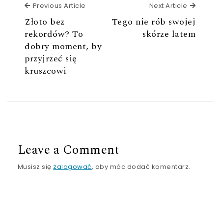
Previous Article
Next Ar
Previous Article
Next Article
Złoto bez
Tego nie rób swojej
rekordów? To
skórze latem
dobry moment, by
przyjrzeć się
kruszcowi
Leave a Comment
Musisz się
zalogować
, aby móc dodać komentarz.