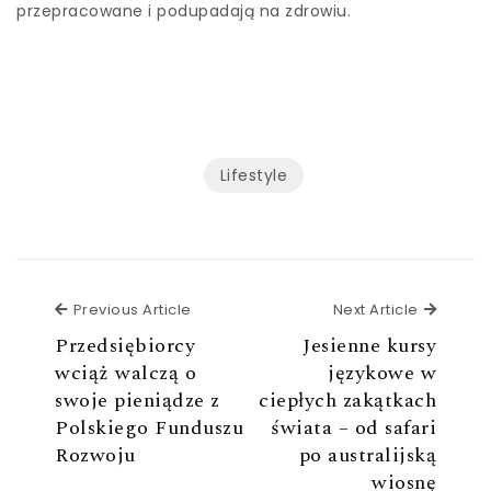
przepracowane i podupadają na zdrowiu.
Lifestyle
Previous Article
Next Ar
Previous Article
Next Article
Przedsiębiorcy
Jesienne kursy
wciąż walczą o
językowe w
swoje pieniądze z
ciepłych zakątkach
Polskiego Funduszu
świata – od safari
Rozwoju
po australijską
wiosnę