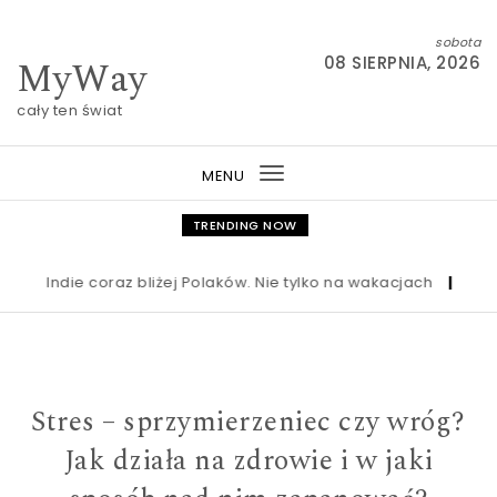
Skip to content
sobota
MyWay
08 SIERPNIA, 2026
cały ten świat
MENU
Toggle
navigation
TRENDING NOW
ndie coraz bliżej Polaków. Nie tylko na wakacjach
|
Nowa ustaw
Stres – sprzymierzeniec czy wróg?
Jak działa na zdrowie i w jaki