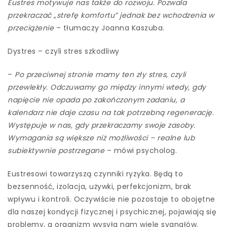
Eustres motywuje nas także do rozwoju. Pozwala
przekraczać „strefę komfortu” jednak bez wchodzenia w
przeciążenie
– tłumaczy Joanna Kaszuba.
Dystres – czyli stres szkodliwy
–
Po przeciwnej stronie mamy ten zły stres, czyli
przewlekły. Odczuwamy go między innymi wtedy, gdy
napięcie nie opada po zakończonym zadaniu, a
kalendarz nie daje czasu na tak potrzebną regenerację.
Występuje w nas, gdy przekraczamy swoje zasoby.
Wymagania są większe niż możliwości – realne lub
subiektywnie postrzegane
– mówi psycholog.
Eustresowi towarzyszą czynniki ryzyka. Będą to
bezsenność, izolacja, używki, perfekcjonizm, brak
wpływu i kontroli. Oczywiście nie pozostaje to obojętne
dla naszej kondycji fizycznej i psychicznej, pojawiają się
problemy, a organizm wysyła nam wiele sygnałów.